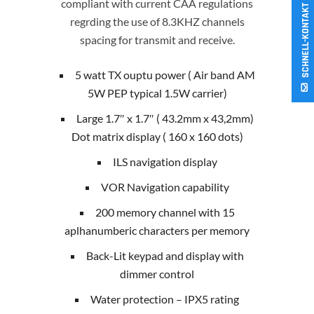
compliant with current CAA regulations
SCHNELL-KONTAKT
regrding the use of 8.3KHZ channels
spacing for transmit and receive.
5 watt TX ouptu power ( Air band AM
5W PEP typical 1.5W carrier)
Large 1.7″ x 1.7″ ( 43.2mm x 43,2mm)
Dot matrix display ( 160 x 160 dots)
ILS navigation display
VOR Navigation capability
200 memory channel with 15
aplhanumberic characters per memory
Back-Lit keypad and display with
dimmer control
Water protection – IPX5 rating